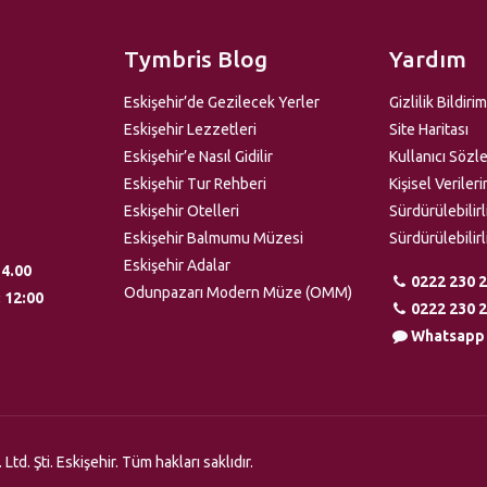
Tymbris Blog
Yardım
Eskişehir’de Gezilecek Yerler
Gizlilik Bildirim
Eskişehir Lezzetleri
Site Haritası
Eskişehir’e Nasıl Gidilir
Kullanıcı Sözl
Eskişehir Tur Rehberi
Kişisel Verile
Eskişehir Otelleri
Sürdürülebilir
Eskişehir Balmumu Müzesi
Sürdürülebilir
Eskişehir Adalar
14.00
0222 230 2
Odunpazarı Modern Müze (OMM)
 12:00
0222 230 2
Whatsapp
d. Şti. Eskişehir. Tüm hakları saklıdır.