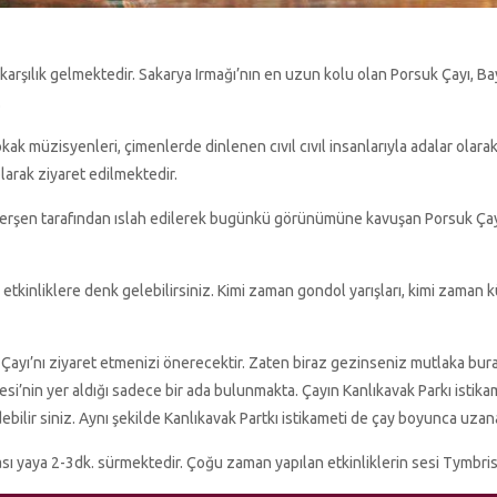
arşılık gelmektedir. Sakarya Irmağı’nın en uzun kolu olan Porsuk Çayı, Bay
.
kak müzisyenleri, çimenlerde dinlenen cıvıl cıvıl insanlarıyla adalar olara
larak ziyaret edilmektedir.
ükerşen tarafından ıslah edilerek bugünkü görünümüne kavuşan Porsuk Ç
etkinliklere denk gelebilirsiniz. Kimi zaman gondol yarışları, kimi zaman 
k Çayı’nı ziyaret etmenizi önerecektir. Zaten biraz gezinseniz mutlaka bura
i’nin yer aldığı sadece bir ada bulunmakta. Çayın Kanlıkavak Parkı istik
ebilir siniz. Aynı şekilde Kanlıkavak Partkı istikameti de çay boyunca uza
ı yaya 2-3dk. sürmektedir. Çoğu zaman yapılan etkinliklerin sesi Tymbris