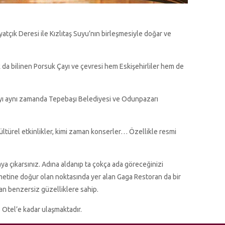
atçık Deresi ile Kızlıtaş Suyu’nın birleşmesiyle doğar ve
k da bilinen Porsuk Çayı ve çevresi hem Eskişehirliler hem de
ayı aynı zamanda Tepebaşı Belediyesi ve Odunpazarı
kültürel etkinlikler, kimi zaman konserler… Özellikle resmi
ya çıkarsınız. Adına aldanıp ta çokça ada göreceğinizi
ametine doğur olan noktasında yer alan Gaga Restoran da bir
nan benzersiz güzelliklere sahip.
 Otel’e kadar ulaşmaktadır.