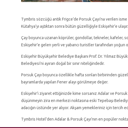
Tymbris sözcüğü antik Frigce’de Porsuk Çayı’na verilen isme k
Kütahya’yı aştıktan sonra bütün güzelliğiyle Eskişehir’e ulaşır
Çay boyunca uzanan köprüler, gondollar, tekneler, kafeler, so
Eskişehir’e gelen yerli ve yabancı turistler tarafından yoğun o
Eskişehir Büyükşehir Belediye Başkanı Prof. Dr. Yılmaz Büy
Belediyesi’ni ayıran doğal bir sınır niteliğindedir.
Porsuk Çayı boyunca özellikle hafta sonları birbirinden güzel 
bayramlarda yapılan Fener alayı görülmeye değer.
Eskişehir’i ziyaret ettiğinizde kime sorsanız Adalar ve Porsu
düşünmeyin zira en merkezi noktasına eski Tepebaşı Belediyes
adacığın üstünde yer alıyor. Akşam yemekleriniz için tercih ed
Tymbris Hotel’den Adalar & Porsuk Çayı’nın en popüler noktas