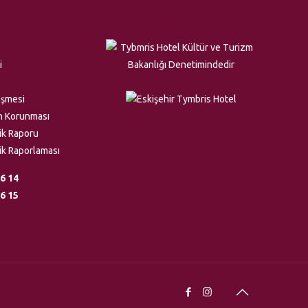
i
eşmesi
rin Korunması
lik Raporu
lik Raporlaması
6 14
6 15